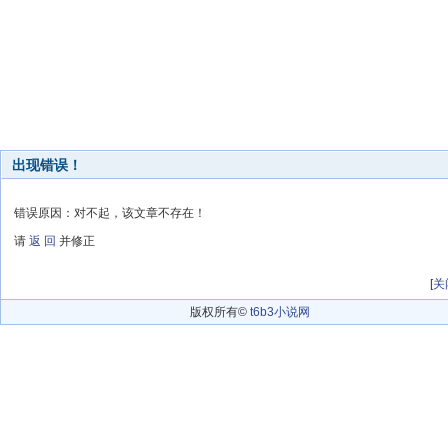
出现错误！
错误原因：对不起，该文章不存在！
请
返 回
并修正
[
关
版权所有©
t6b3小说网