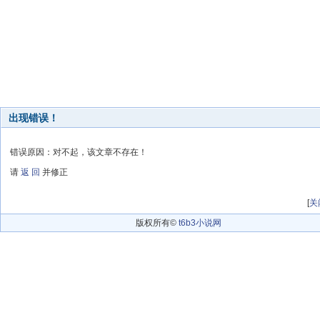
出现错误！
错误原因：对不起，该文章不存在！
请
返 回
并修正
[
关
版权所有©
t6b3小说网