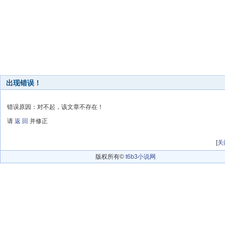
出现错误！
错误原因：对不起，该文章不存在！
请
返 回
并修正
[
关
版权所有©
t6b3小说网