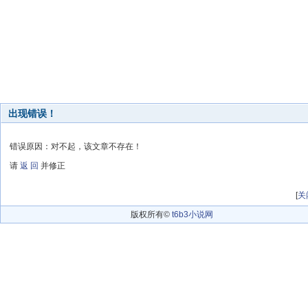
出现错误！
错误原因：对不起，该文章不存在！
请
返 回
并修正
[
关
版权所有©
t6b3小说网