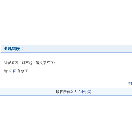
出现错误！
错误原因：对不起，该文章不存在！
请
返 回
并修正
[
关
版权所有©
t6b3小说网