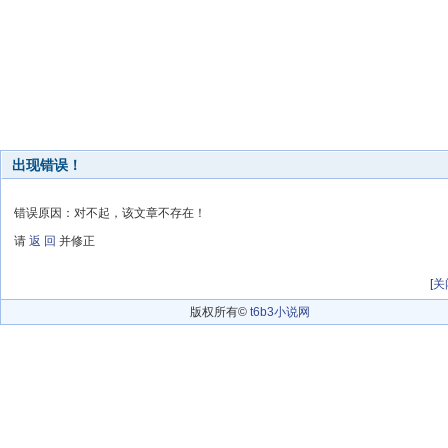
出现错误！
错误原因：对不起，该文章不存在！
请
返 回
并修正
[
关
版权所有©
t6b3小说网