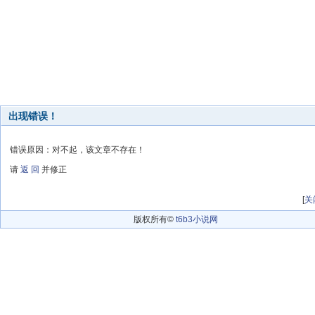
出现错误！
错误原因：对不起，该文章不存在！
请
返 回
并修正
[
关
版权所有©
t6b3小说网