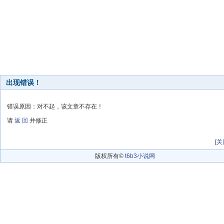
出现错误！
错误原因：对不起，该文章不存在！
请
返 回
并修正
[
关
版权所有©
t6b3小说网