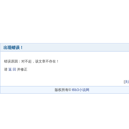
出现错误！
错误原因：对不起，该文章不存在！
请
返 回
并修正
[
关
版权所有©
t6b3小说网