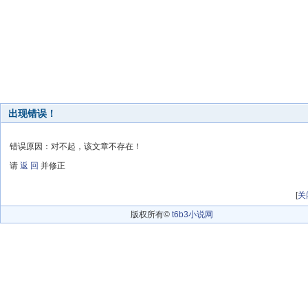
出现错误！
错误原因：对不起，该文章不存在！
请
返 回
并修正
[
关
版权所有©
t6b3小说网