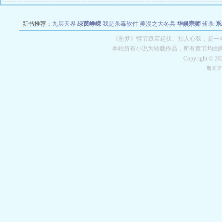
新书推荐：
九层天界
绿茵峥嵘
我是杀毒软件
美漫之大冬兵
华娱宗师
斩杀
系
空城
战争天堂
混元道纪
教练万岁
都市全能巨星
绝对交易
全职武神
位面复制
《坠梦》情节跌宕起伏、扣人心弦，是一本
本站所有小说为转载作品，所有章节均由
Copyright © 2
粤IC