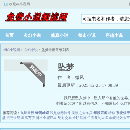
收藏4g小说网
首页
玄幻小说
修真小说
都市小说
穿越小说
t6b3小说网
>
玄幻小说
> 坠梦最新章节列表
坠梦
作 者：微风
最后更新：2025-12-25 17:08:39
我只想坠入梦中，坠入那个有他的世界
翻覆后又毁了所以有信念 不知道从什么时候开
推荐阅读：
九层天界
绿茵峥嵘
我是杀毒软件
美漫之大冬兵
华娱宗师
斩杀
系统供应
堂
混元道纪
教练万岁
都市全能巨星
绝对交易
全职武神
位面复制大师
华娱特效大亨