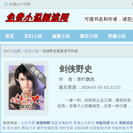
收藏4g小说网
首页
玄幻小说
修真小说
都市小说
穿越小说
t6b3小说网
>
玄幻小说
> 剑侠野史最新章节列表
剑侠野史
作 者：青叶飘然
最后更新：2026-01-01 02:32:55
一箫一剑，叱咤风云走江湖；蓦然回首
狂热；在每个人的脑海里，总有一种力量...
推荐阅读：
九层天界
绿茵峥嵘
我是杀毒软件
美漫之大冬兵
华娱宗师
斩杀
系统供应
堂
混元道纪
教练万岁
都市全能巨星
绝对交易
全职武神
位面复制大师
华娱特效大亨