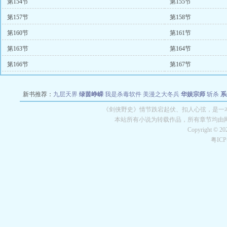
第154节
第155节
第157节
第158节
第160节
第161节
第163节
第164节
第166节
第167节
新书推荐：
九层天界
绿茵峥嵘
我是杀毒软件
美漫之大冬兵
华娱宗师
斩杀
系
空城
战争天堂
混元道纪
教练万岁
都市全能巨星
绝对交易
全职武神
位面复制
《剑侠野史》情节跌宕起伏、扣人心弦，是一本
本站所有小说为转载作品，所有章节均由
Copyright © 2
粤IC