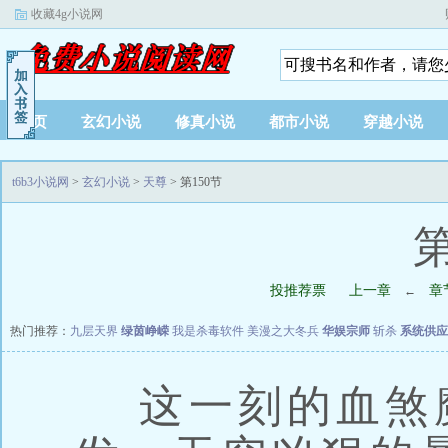
收藏4g小说网
首页
玄幻小说
修真小说
都市小说
穿越小说
t6b3小说网
>
玄幻小说
>
天尊
> 第150节
第
投推荐票
上一章
章
←
热门推荐：
九层天界
绿茵峥嵘
我是杀毒软件
美漫之大冬兵
华娱宗师
斩杀
系统供应
这一刻的血煞