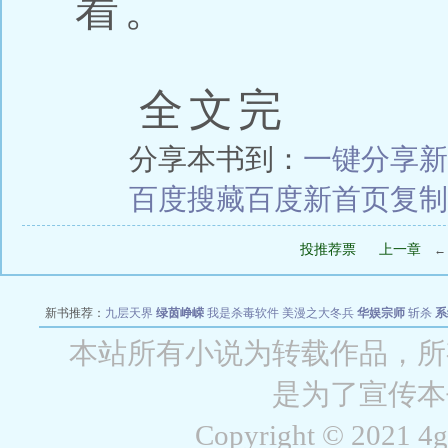
着。
全文完
分享本书到：
一键分享
新
百度搜藏
百度新首页
复制
投推荐票
上一章
新书推荐：
九层天界
绿茵峥嵘
我是杀毒软件
美漫之大冬兵
华娱宗师
斩杀
系
空城
战争天堂
混元道纪
教练万岁
都市全能巨星
绝对交易
全职武神
位面复制
本站所有小说为转载作品，所
是为了宣传本
Copyright © 2021 4