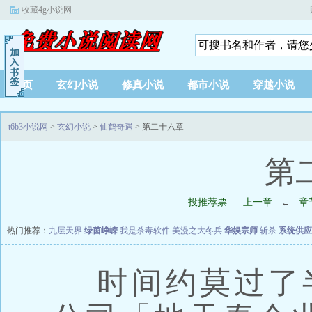
收藏4g小说网
首页
玄幻小说
修真小说
都市小说
穿越小说
t6b3小说网
>
玄幻小说
>
仙鹤奇遇
> 第二十六章
第
投推荐票
上一章
章
←
热门推荐：
九层天界
绿茵峥嵘
我是杀毒软件
美漫之大冬兵
华娱宗师
斩杀
系统供应
时间约莫过了