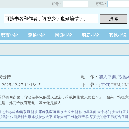
账号：
密码：
搜 索
都市小说
穿越小说
网游小说
科幻小说
其他小说
安普特
动 作：
加入书架
,
投推
25-12-27 11:13:17
下 载：
(
TXT
,CHM,UM
前只有两条路，你会选择依偎爱人逝去，抑或拥抱敌人而亡？」 韶央一恢復意
是，她完全没有感觉，甚至还是被人...
漫之大冬兵
华娱宗师
斩杀
系统供应商
风水大术士
斩邪
万界圣师
大宋将门
大宋好屠
职武神
位面复制大师
华娱特效大亨
原始大厨王
怪物聊天群
某美漫的特工
我夺舍了魔