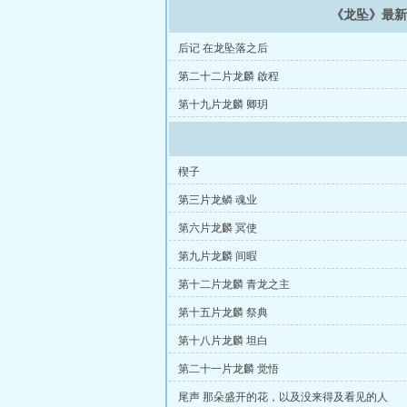
《龙坠》最
后记 在龙坠落之后
第二十二片龙麟 啟程
第十九片龙麟 卿玥
楔子
第三片龙鳞 魂业
第六片龙麟 冥使
第九片龙麟 间暇
第十二片龙麟 青龙之主
第十五片龙麟 祭典
第十八片龙麟 坦白
第二十一片龙麟 觉悟
尾声 那朵盛开的花，以及没来得及看见的人