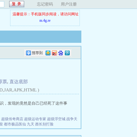
忘记密码
用户注册
温馨提示：手机版同步阅读，请访问网址
m.4g.re
荐票
,
直达底部
D,JAR,APK,HTML )
识，发现的竟然是自己已经死了这件事
夫
超级传奇商店
超级运动专家
超级浮空城
战争天
皇
都市极品医仙
九天
酋长别打脸