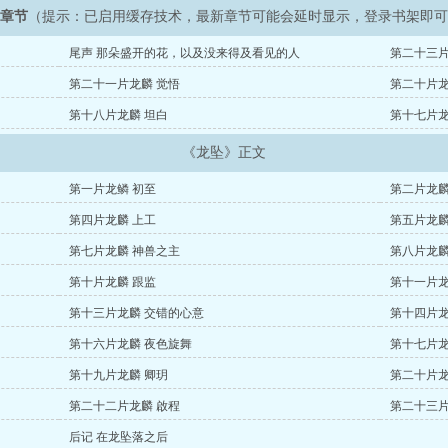
新章节
（提示：已启用缓存技术，最新章节可能会延时显示，登录书架即
尾声 那朵盛开的花，以及没来得及看见的人
第二十三片
第二十一片龙麟 觉悟
第二十片龙
第十八片龙麟 坦白
第十七片龙
《龙坠》正文
第一片龙鳞 初至
第二片龙麟
第四片龙麟 上工
第五片龙麟
第七片龙麟 神兽之主
第八片龙麟
第十片龙麟 跟监
第十一片龙
第十三片龙麟 交错的心意
第十四片龙
第十六片龙麟 夜色旋舞
第十七片龙
第十九片龙麟 卿玥
第二十片龙
第二十二片龙麟 啟程
第二十三片
后记 在龙坠落之后