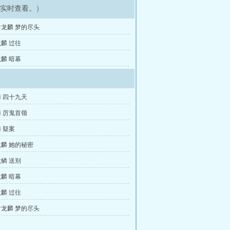
可实时查看。）
龙麟 梦的尽头
麟 过往
麟 暗幕
 四十九天
 厉鬼首领
 疑案
麟 她的秘密
鳞 送别
麟 暗幕
麟 过往
龙麟 梦的尽头