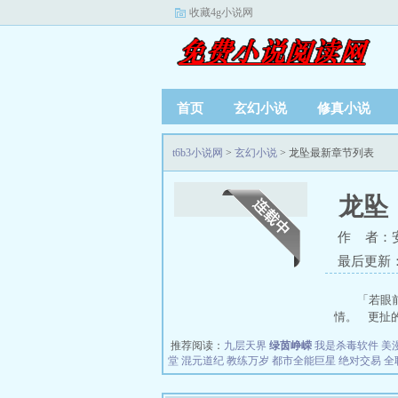
收藏4g小说网
首页
玄幻小说
修真小说
t6b3小说网
>
玄幻小说
> 龙坠最新章节列表
龙坠
作 者：
最后更新：20
「若眼
情。 更扯的
推荐阅读：
九层天界
绿茵峥嵘
我是杀毒软件
美
堂
混元道纪
教练万岁
都市全能巨星
绝对交易
全